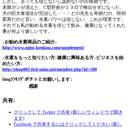
しかし、言っても信じないし認めないのが医師です。
末期ガンが消えた、C型肝炎が１３日で検出せずになった、
犬の巨大食道症が完治した・・・どの先生も奇跡だの、特別
変異だのと言い、水素パワーは信じない、これが現実です。
それでも私の勧める水素を信じて飲み、健康になってくれた
事が何より嬉しいです。
↓お勧め水素商品のご紹介↓
http://www.suiso-kenkou.com/supplement/
↓水素をもっと知りたい方↓健康に興味ある方↓ビジネスを始
めたい方↓
http://shop001.fuji-suiso.net/member.php?id=100
blogﾗﾝｷﾝｸﾞポチッとお願いします↓
感謝
共有:
クリックして Twitter で共有 (新しいウィンドウで開き
ます)
Facebook で共有するにはクリックしてください (新し