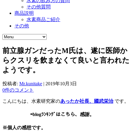
水素の飲み方の質問
その他質問
商品説明
水素商品ご紹介
その他
前立腺ガンだったM氏は、遂に医師か
らクスリを飲まなくて良いと言われた
ようです。
投稿者:
Mr.kunitake
|
2019年10月3日
0件のコメント
こんにちは、水素研究家の
あったか社長、國武栄治
です。
⇦
blogﾗﾝｷﾝｸﾞはこちら、感謝。
※個人の感想です。