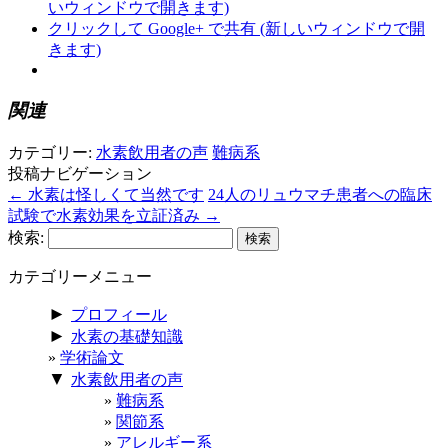
いウィンドウで開きます)
クリックして Google+ で共有 (新しいウィンドウで開
きます)
関連
カテゴリー:
水素飲用者の声
難病系
投稿ナビゲーション
←
水素は怪しくて当然です
24人のリュウマチ患者への臨床
試験で水素効果を立証済み
→
検索:
カテゴリーメニュー
►
プロフィール
►
水素の基礎知識
学術論文
▼
水素飲用者の声
難病系
関節系
アレルギー系