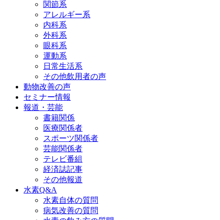
関節系
アレルギー系
内科系
外科系
眼科系
運動系
日常生活系
その他飲用者の声
動物改善の声
セミナー情報
報道・芸能
書籍関係
医療関係者
スポーツ関係者
芸能関係者
テレビ番組
経済誌記事
その他報道
水素Q&A
水素自体の質問
病気改善の質問