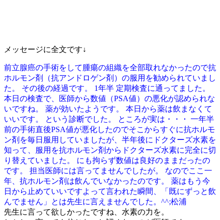
メッセージに全文です↓
前立腺癌の手術をして腫瘍の組織を全部取れなかったので抗
ホルモン剤（抗アンドロゲン剤）の服用を勧められていまし
た。 その後の経過です。 1年半 定期検査に通ってました。
本日の検査で、医師から数値（PSA値）の悪化が認められな
いですね。 薬が効いたようです。 本日から薬は飲まなくて
いいです。 という診断でした。 ところが実は・・・ 一年半
前の手術直後PSA値が悪化したのでそこからすぐに抗ホルモ
ン剤を毎日服用していましたが、半年後にドクターズ水素を
知って、服用を抗ホルモン剤からドクターズ水素に完全に切
り替えていました。 にも拘らず数値は良好のままだったの
です。 担当医師には言ってませんでしたが。 なのでここ一
年、抗ホルモン剤は飲んでいなかったのです。 薬はもう今
日から止めていいですよって言われた瞬間、「既にずっと飲
んでません」とは先生に言えませんでした。^^;松浦
先生に言って欲しかったですね、水素の力を。