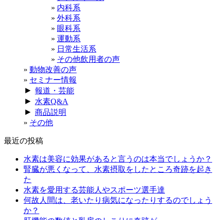
内科系
外科系
眼科系
運動系
日常生活系
その他飲用者の声
動物改善の声
セミナー情報
►
報道・芸能
►
水素Q&A
►
商品説明
その他
最近の投稿
水素は美容に効果があると言うのは本当でしょうか？
腎臓が悪くなって、水素摂取をしたところ奇跡を起き
た
水素を愛用する芸能人やスポーツ選手達
何故人間は、老いたり病気になったりするのでしょう
か？