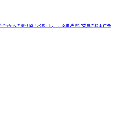
宇宙からの贈り物「水素」by 元薬事法選定委員の桧田仁先