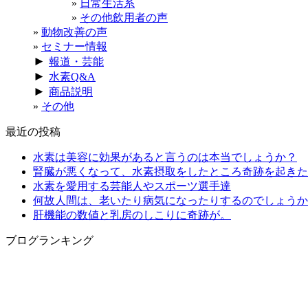
日常生活系
その他飲用者の声
動物改善の声
セミナー情報
►
報道・芸能
►
水素Q&A
►
商品説明
その他
最近の投稿
水素は美容に効果があると言うのは本当でしょうか？
腎臓が悪くなって、水素摂取をしたところ奇跡を起きた
水素を愛用する芸能人やスポーツ選手達
何故人間は、老いたり病気になったりするのでしょうか
肝機能の数値と乳房のしこりに奇跡が。
ブログランキング