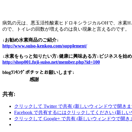
病気の元は、悪玉活性酸素ヒドロキシラジカルOHで、水素
ので、トイレの回数が増えるのは良い現象と言えるのです。
↓お勧め水素商品のご紹介↓
http://www.suiso-kenkou.com/supplement/
↓水素をもっと知りたい方↓健康に興味ある方↓ビジネスを始め
http://shop001.fuji-suiso.net/member.php?id=100
blogﾗﾝｷﾝｸﾞポチッとお願いします↓
感謝
共有:
クリックして Twitter で共有 (新しいウィンドウで開きま
Facebook で共有するにはクリックしてください (新し
クリックして Google+ で共有 (新しいウィンドウで開き