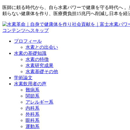
医師に頼る時代から、自ら水素パワーで健康を守る時代へ 
頼らない健康体を作り、医療費負担15兆円へ削減し日本を経
コンテンツへスキップ
プロフィール
水素との出会い
水素の基礎知識
水素の特徴
水素研究成果
水素基礎その他
学術論文
水素飲用者の声
難病系
関節系
アレルギー系
内科系
外科系
眼科系
運動系