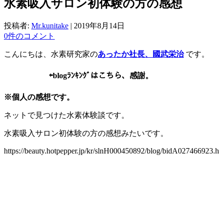
水素吸入サロン初体験の方の感想
投稿者:
Mr.kunitake
|
2019年8月14日
0件のコメント
こんにちは、水素研究家の
あったか社長、國武栄治
です。
⇦
blogﾗﾝｷﾝｸﾞはこちら、感謝。
※個人の感想です。
ネットで見つけた水素体験談です。
水素吸入サロン初体験の方の感想みたいです。
https://beauty.hotpepper.jp/kr/slnH000450892/blog/bidA027466923.h