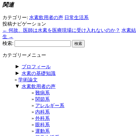
関連
カテゴリー:
水素飲用者の声
日常生活系
投稿ナビゲーション
←
何故、医師は水素を医療現場に受け入れないのか？
水素結
生
→
検索:
カテゴリーメニュー
►
プロフィール
►
水素の基礎知識
学術論文
▼
水素飲用者の声
難病系
関節系
アレルギー系
内科系
外科系
眼科系
運動系