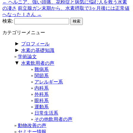
←
ヘルニア、強い頭痛、花粉症と病気に悩む人を救う水素
の凄さ
前立腺ガン末期から、水素摂取で3ヶ月後には正常値
へなったＩさん
→
検索:
カテゴリーメニュー
►
プロフィール
►
水素の基礎知識
学術論文
▼
水素飲用者の声
難病系
関節系
アレルギー系
内科系
外科系
眼科系
運動系
日常生活系
その他飲用者の声
動物改善の声
セミナー情報