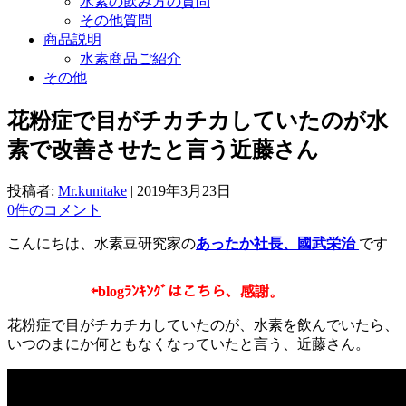
水素の飲み方の質問
その他質問
商品説明
水素商品ご紹介
その他
花粉症で目がチカチカしていたのが水
素で改善させたと言う近藤さん
投稿者:
Mr.kunitake
|
2019年3月23日
0件のコメント
こんにちは、水素豆研究家の
あったか社長、國武栄治
です
⇦
blogﾗﾝｷﾝｸﾞはこちら、感謝。
花粉症で目がチカチカしていたのが、水素を飲んでいたら、
いつのまにか何ともなくなっていたと言う、近藤さん。