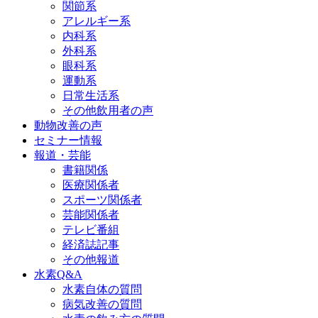
関節系
アレルギー系
内科系
外科系
眼科系
運動系
日常生活系
その他飲用者の声
動物改善の声
セミナー情報
報道・芸能
書籍関係
医療関係者
スポーツ関係者
芸能関係者
テレビ番組
経済誌記事
その他報道
水素Q&A
水素自体の質問
病気改善の質問