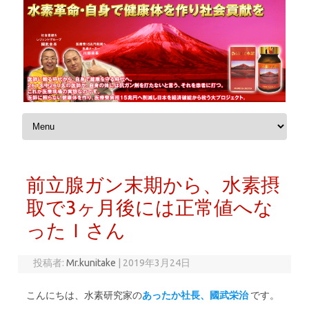
コンテンツへスキップ
前立腺ガン末期から、水素摂
取で3ヶ月後には正常値へな
ったＩさん
投稿者:
Mr.kunitake
|
2019年3月24日
こんにちは、水素研究家の
あったか社長、國武栄治
です。