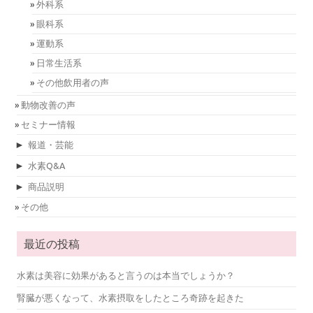
外科系
眼科系
運動系
日常生活系
その他飲用者の声
動物改善の声
セミナー情報
►
報道・芸能
►
水素Q&A
►
商品説明
その他
最近の投稿
水素は美容に効果があると言うのは本当でしょうか？
腎臓が悪くなって、水素摂取をしたところ奇跡を起きた