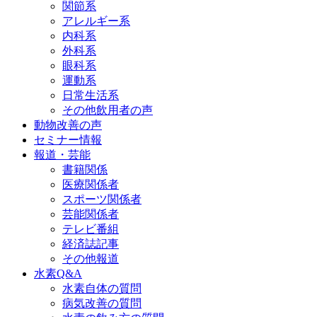
関節系
アレルギー系
内科系
外科系
眼科系
運動系
日常生活系
その他飲用者の声
動物改善の声
セミナー情報
報道・芸能
書籍関係
医療関係者
スポーツ関係者
芸能関係者
テレビ番組
経済誌記事
その他報道
水素Q&A
水素自体の質問
病気改善の質問