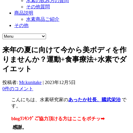
水素の飲み方の質問
その他質問
商品説明
水素商品ご紹介
その他
来年の夏に向けて今から美ボディを作
りませんか？運動+食事療法+水素でダ
イエット
投稿者:
Mr.kunitake
|
2023年12月5日
0件のコメント
こんにちは、水素研究家の
あったか社長、國武栄治
で
す。
blogﾗﾝｷﾝｸﾞご協力頂ける方はここをポチッ➡
感謝。