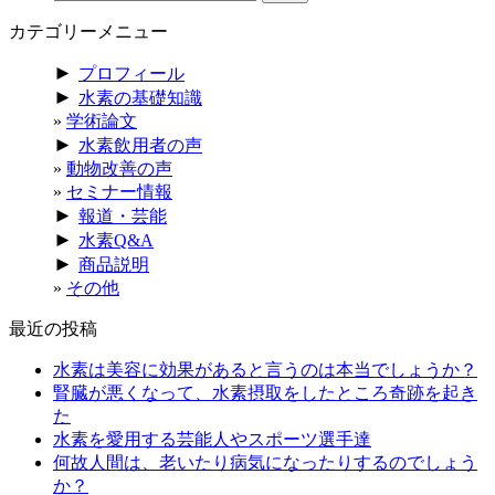
カテゴリーメニュー
►
プロフィール
►
水素の基礎知識
学術論文
►
水素飲用者の声
動物改善の声
セミナー情報
►
報道・芸能
►
水素Q&A
►
商品説明
その他
最近の投稿
水素は美容に効果があると言うのは本当でしょうか？
腎臓が悪くなって、水素摂取をしたところ奇跡を起き
た
水素を愛用する芸能人やスポーツ選手達
何故人間は、老いたり病気になったりするのでしょう
か？