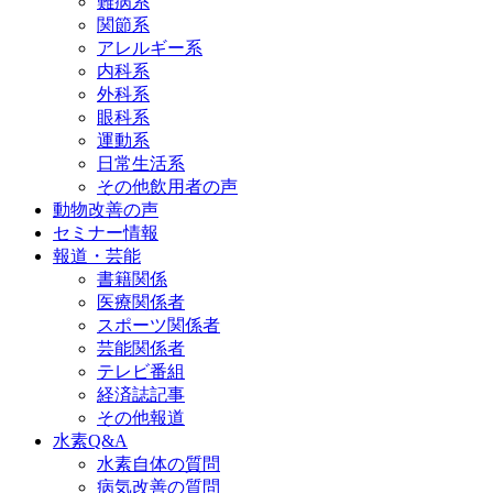
難病系
関節系
アレルギー系
内科系
外科系
眼科系
運動系
日常生活系
その他飲用者の声
動物改善の声
セミナー情報
報道・芸能
書籍関係
医療関係者
スポーツ関係者
芸能関係者
テレビ番組
経済誌記事
その他報道
水素Q&A
水素自体の質問
病気改善の質問