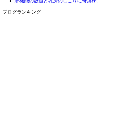
肝機能の数値と乳房のしこりに奇跡が。
ブログランキング