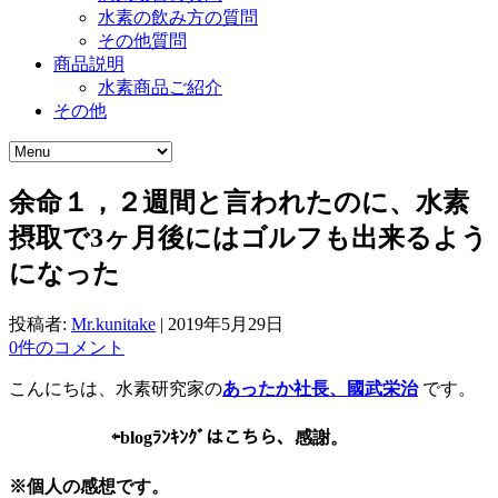
水素の飲み方の質問
その他質問
商品説明
水素商品ご紹介
その他
余命１，２週間と言われたのに、水素
摂取で3ヶ月後にはゴルフも出来るよう
になった
投稿者:
Mr.kunitake
|
2019年5月29日
0件のコメント
こんにちは、水素研究家の
あったか社長、國武栄治
です。
⇦
blogﾗﾝｷﾝｸﾞはこちら、感謝。
※個人の感想です。