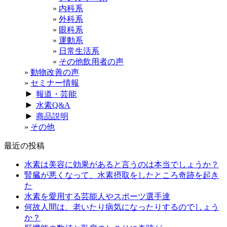
内科系
外科系
眼科系
運動系
日常生活系
その他飲用者の声
動物改善の声
セミナー情報
►
報道・芸能
►
水素Q&A
►
商品説明
その他
最近の投稿
水素は美容に効果があると言うのは本当でしょうか？
腎臓が悪くなって、水素摂取をしたところ奇跡を起き
た
水素を愛用する芸能人やスポーツ選手達
何故人間は、老いたり病気になったりするのでしょう
か？