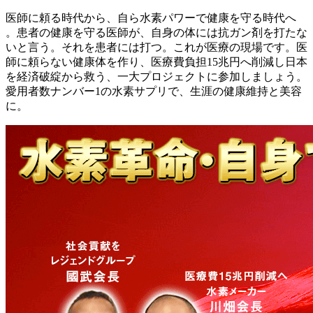
医師に頼る時代から、自ら水素パワーで健康を守る時代へ
。患者の健康を守る医師が、自身の体には抗ガン剤を打たな
いと言う。それを患者には打つ。これが医療の現場です。医
師に頼らない健康体を作り、医療費負担15兆円へ削減し日本
を経済破綻から救う、一大プロジェクトに参加しましょう。
愛用者数ナンバー1の水素サプリで、生涯の健康維持と美容
に。