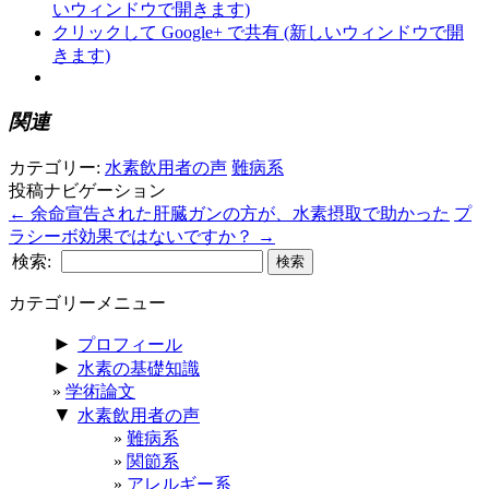
いウィンドウで開きます)
クリックして Google+ で共有 (新しいウィンドウで開
きます)
関連
カテゴリー:
水素飲用者の声
難病系
投稿ナビゲーション
←
余命宣告された肝臓ガンの方が、水素摂取で助かった
プ
ラシーボ効果ではないですか？
→
検索:
カテゴリーメニュー
►
プロフィール
►
水素の基礎知識
学術論文
▼
水素飲用者の声
難病系
関節系
アレルギー系