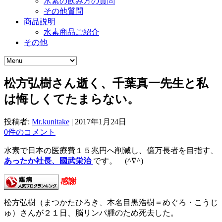
水素の飲み方の質問
その他質問
商品説明
水素商品ご紹介
その他
松方弘樹さん逝く、千葉真一先生と私
は悔しくてたまらない。
投稿者:
Mr.kunitake
|
2017年1月24日
0件のコメント
水素で日本の医療費１５兆円へ削減し、億万長者を目指す、
あったか社長、國武栄治
です。 (^∇^)
感謝
松方弘樹（まつかたひろき、本名目黒浩樹＝めぐろ・こうじ
ゅ）さんが２１日、脳リンパ腫のため死去した。