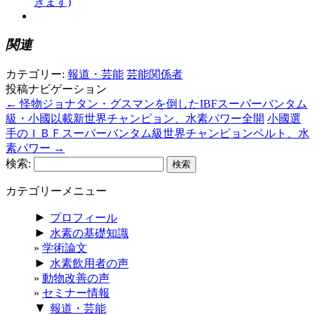
きます)
関連
カテゴリー:
報道・芸能
芸能関係者
投稿ナビゲーション
←
怪物ジョナタン・グスマンを倒したIBFスーパーバンタム
級・小國以載新世界チャンピョン、水素パワー全開
小國選
手のＩＢＦスーパーバンタム級世界チャンピョンベルト、水
素パワー
→
検索:
カテゴリーメニュー
►
プロフィール
►
水素の基礎知識
学術論文
►
水素飲用者の声
動物改善の声
セミナー情報
▼
報道・芸能