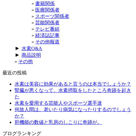
書籍関係
医療関係者
スポーツ関係者
芸能関係者
テレビ番組
経済誌記事
その他報道
►
水素Q&A
►
商品説明
その他
最近の投稿
水素は美容に効果があると言うのは本当でしょうか？
腎臓が悪くなって、水素摂取をしたところ奇跡を起き
た
水素を愛用する芸能人やスポーツ選手達
何故人間は、老いたり病気になったりするのでしょう
か？
肝機能の数値と乳房のしこりに奇跡が。
ブログランキング