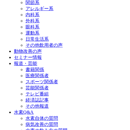
関節系
アレルギー系
内科系
外科系
眼科系
運動系
日常生活系
その他飲用者の声
動物改善の声
セミナー情報
報道・芸能
書籍関係
医療関係者
スポーツ関係者
芸能関係者
テレビ番組
経済誌記事
その他報道
水素Q&A
水素自体の質問
病気改善の質問