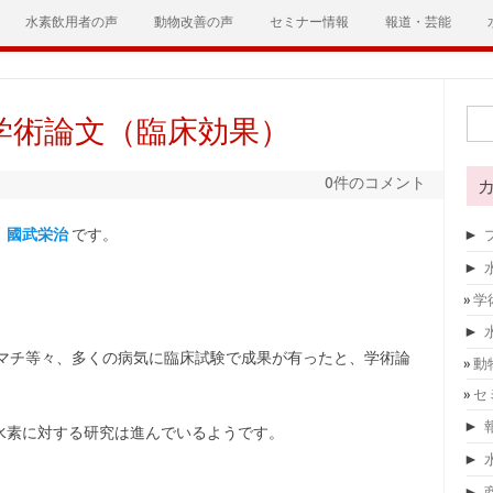
水素飲用者の声
動物改善の声
セミナー情報
報道・芸能
検索
学術論文（臨床効果）
0件のコメント
、國武栄治
です。
►
►
学
。
►
マチ等々、多くの病気に臨床試験で成果が有ったと、学術論
動
セ
►
水素に対する研究は進んでいるようです。
►
►