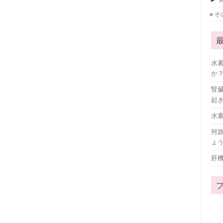
そ
水
か
腎
起
水
何
ょ
肝