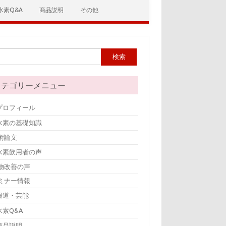
水素Q&A
商品説明
その他
:
カテゴリーメニュー
プロフィール
水素の基礎知識
術論文
水素飲用者の声
物改善の声
ミナー情報
報道・芸能
水素Q&A
商品説明