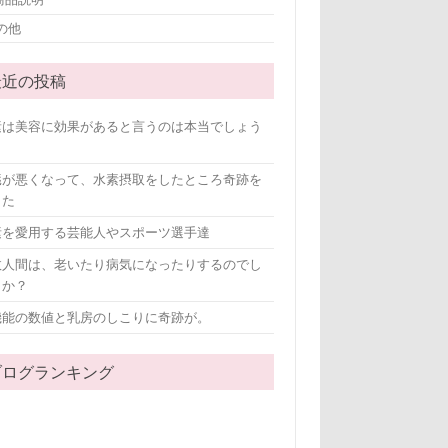
の他
最近の投稿
素は美容に効果があると言うのは本当でしょう
？
臓が悪くなって、水素摂取をしたところ奇跡を
きた
素を愛用する芸能人やスポーツ選手達
故人間は、老いたり病気になったりするのでし
うか？
機能の数値と乳房のしこりに奇跡が。
ブログランキング