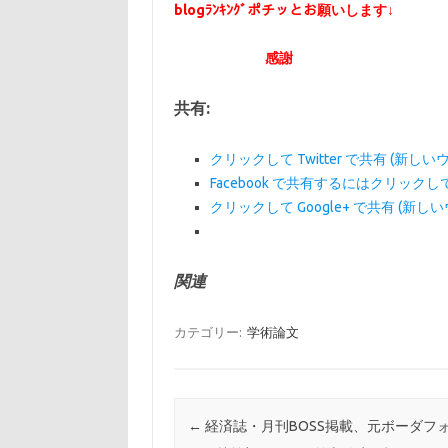
blogﾗﾝｷﾝｸﾞポチッとお願いします↓
感謝
共有:
クリックして Twitter で共有 (新
Facebook で共有するにはクリック
クリックして Google+ で共有 (新
関連
カテゴリー:
学術論文
投稿ナビゲーション
←
経済誌・月刊BOSS掲載、元ボーダフ