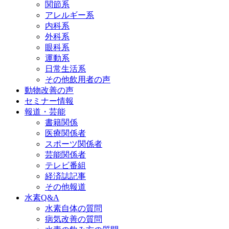
関節系
アレルギー系
内科系
外科系
眼科系
運動系
日常生活系
その他飲用者の声
動物改善の声
セミナー情報
報道・芸能
書籍関係
医療関係者
スポーツ関係者
芸能関係者
テレビ番組
経済誌記事
その他報道
水素Q&A
水素自体の質問
病気改善の質問