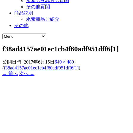
水素の飲み方の質問
その他質問
商品説明
水素商品ご紹介
その他
f38ad4157ae01ec1cb4f60adf951dff6[1]
公開日時:
2017年6月15日
640 × 480
(
f38ad4157ae01ec1cb4f60adf951dff6[1]
)
← 前へ
次へ →