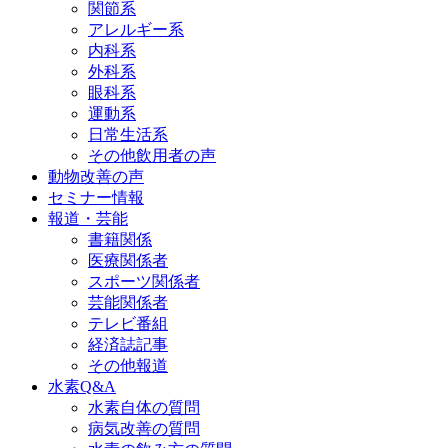
関節系
アレルギー系
内科系
外科系
眼科系
運動系
日常生活系
その他飲用者の声
動物改善の声
セミナー情報
報道・芸能
書籍関係
医療関係者
スポーツ関係者
芸能関係者
テレビ番組
経済誌記事
その他報道
水素Q&A
水素自体の質問
病気改善の質問