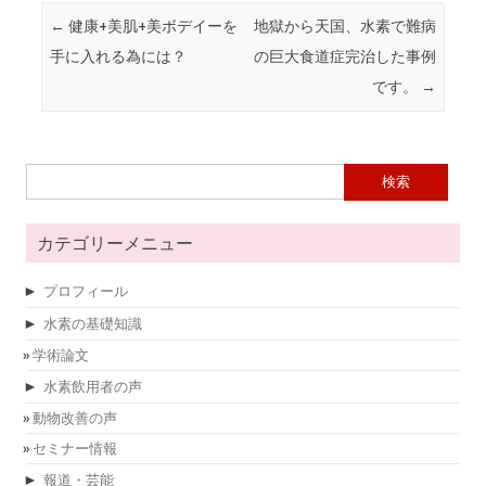
投稿ナビゲーション
←
健康+美肌+美ボデイーを
地獄から天国、水素で難病
手に入れる為には？
の巨大食道症完治した事例
です。
→
検索:
カテゴリーメニュー
►
プロフィール
►
水素の基礎知識
学術論文
►
水素飲用者の声
動物改善の声
セミナー情報
►
報道・芸能