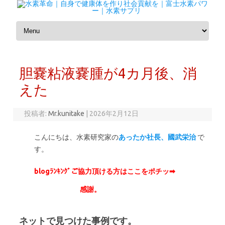
コンテンツへスキップ
胆嚢粘液嚢腫が4カ月後、消
えた
投稿者:
Mr.kunitake
|
2026年2月12日
こんにちは、水素研究家の
あったか社長、國武栄治
で
す。
blogﾗﾝｷﾝｸﾞご協力頂ける方はここをポチッ➡
感謝。
ネットで見つけた事例です。