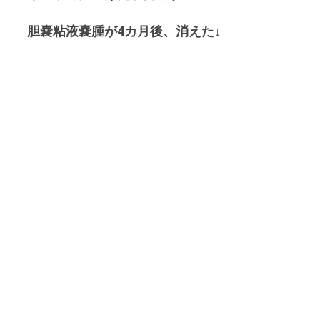
胆嚢粘液嚢腫が4カ月後、消えた↓