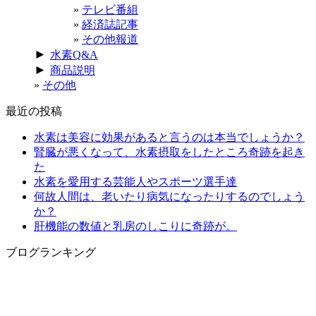
テレビ番組
経済誌記事
その他報道
►
水素Q&A
►
商品説明
その他
最近の投稿
水素は美容に効果があると言うのは本当でしょうか？
腎臓が悪くなって、水素摂取をしたところ奇跡を起き
た
水素を愛用する芸能人やスポーツ選手達
何故人間は、老いたり病気になったりするのでしょう
か？
肝機能の数値と乳房のしこりに奇跡が。
ブログランキング