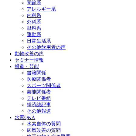
関節系
アレルギー系
内科系
外科系
眼科系
運動系
日常生活系
その他飲用者の声
動物改善の声
セミナー情報
報道・芸能
書籍関係
医療関係者
スポーツ関係者
芸能関係者
テレビ番組
経済誌記事
その他報道
水素Q&A
水素自体の質問
病気改善の質問