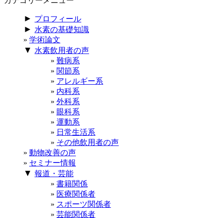
カテゴリーメニュー
►
プロフィール
►
水素の基礎知識
学術論文
▼
水素飲用者の声
難病系
関節系
アレルギー系
内科系
外科系
眼科系
運動系
日常生活系
その他飲用者の声
動物改善の声
セミナー情報
▼
報道・芸能
書籍関係
医療関係者
スポーツ関係者
芸能関係者