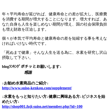
年々平均寿命が延びれば、健康寿命との差が拡大し、医療費
を消費する期間が増大することになります。増大すれば、あ
なた自身も人生を楽しめない期間が増え、国の社会保障負担
も増え財政を圧迫します。
個々が本気で平均寿命と健康寿命の差を短縮する事を考えな
ければいけない時代です。
「死ぬまで健康」そんな人生を送る為に、水素を研究し沢山
摂取して下さい。
blogﾗﾝｷﾝｸﾞポチッとお願いします↓
感謝
↓お勧め水素商品のご紹介↓
http://www.suiso-kenkou.com/supplement/
↓水素をもっと知りたい方↓健康に興味ある方↓ビジネスを始
めたい方↓
http://shop001.fuji-suiso.net/member.php?id=100