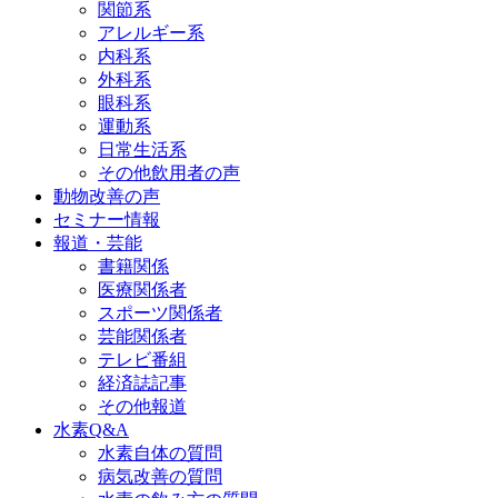
関節系
アレルギー系
内科系
外科系
眼科系
運動系
日常生活系
その他飲用者の声
動物改善の声
セミナー情報
報道・芸能
書籍関係
医療関係者
スポーツ関係者
芸能関係者
テレビ番組
経済誌記事
その他報道
水素Q&A
水素自体の質問
病気改善の質問