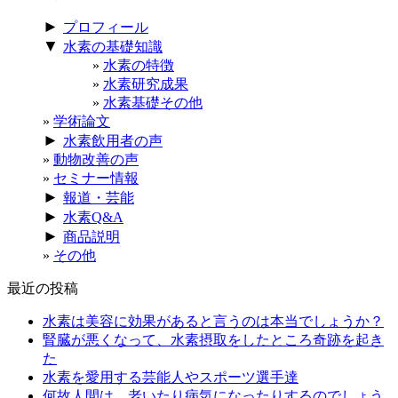
►
プロフィール
▼
水素の基礎知識
水素の特徴
水素研究成果
水素基礎その他
学術論文
►
水素飲用者の声
動物改善の声
セミナー情報
►
報道・芸能
►
水素Q&A
►
商品説明
その他
最近の投稿
水素は美容に効果があると言うのは本当でしょうか？
腎臓が悪くなって、水素摂取をしたところ奇跡を起き
た
水素を愛用する芸能人やスポーツ選手達
何故人間は、老いたり病気になったりするのでしょう