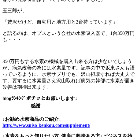
玉三郎が、
「贅沢だけど、自宅用と地方用と2台持っています」
と語るのは、オプスという会社の水素吸入器で、1台350万円
も・・・
350万円もする水素の機械を購入出来る方は少ないでしょう
が、病気改善の為には水素量です。記事の中で坂東さんも語
っているように、水素サプリでも、沢山摂取すれば大丈夫で
す。要するに水素量さえ沢山取れば病気の幹部に水素が届き
改善は期待出来ます。
blogﾗﾝｷﾝｸﾞポチッとお願いします↓
感謝
↓お勧め水素商品のご紹介↓
http://www.suiso-kenkou.com/supplement/
↓水素をもっと知りたい方↓健康に興味ある方↓ビジネスを始