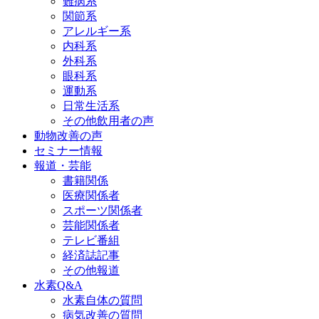
難病系
関節系
アレルギー系
内科系
外科系
眼科系
運動系
日常生活系
その他飲用者の声
動物改善の声
セミナー情報
報道・芸能
書籍関係
医療関係者
スポーツ関係者
芸能関係者
テレビ番組
経済誌記事
その他報道
水素Q&A
水素自体の質問
病気改善の質問