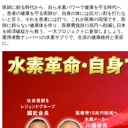
医師に頼る時代から、自ら水素パワーで健康を守る時代へ
。患者の健康を守る医師が、自身の体には抗ガン剤を打たな
いと言う。それを患者には打つ。これが医療の現場です。医
師に頼らない健康体を作り、医療費負担15兆円へ削減し日本
を経済破綻から救う、一大プロジェクトに参加しましょう。
愛用者数ナンバー1の水素サプリで、生涯の健康維持と美容
に。