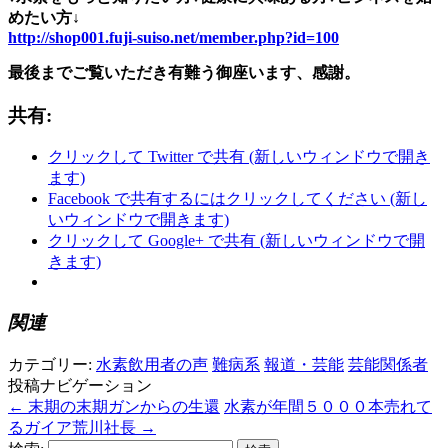
めたい方↓
http://shop001.fuji-suiso.net/member.php?id=100
最後までご覧いただき有難う御座います、感謝。
共有:
クリックして Twitter で共有 (新しいウィンドウで開き
ます)
Facebook で共有するにはクリックしてください (新し
いウィンドウで開きます)
クリックして Google+ で共有 (新しいウィンドウで開
きます)
関連
カテゴリー:
水素飲用者の声
難病系
報道・芸能
芸能関係者
投稿ナビゲーション
←
末期の末期ガンからの生還
水素が年間５０００本売れて
るガイア荒川社長
→