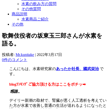
水素の飲み方の質問
その他質問
商品説明
水素商品ご紹介
その他
歌舞伎役者の坂東玉三郎さんが水素を
語る。
投稿者:
Mr.kunitake
|
2022年3月17日
0件のコメント
こんにちは、水素研究家の
あったか社長、國武栄治
で
す。
blogﾗﾝｷﾝｸﾞご協力頂ける方はここをポチッ➡
感謝。
デイリー新潮の取材で、腎臓が悪く人工透析を考えてい
た方が水素で改善し普通の生活が送れるようになったと