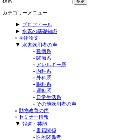
検索:
カテゴリーメニュー
►
プロフィール
►
水素の基礎知識
学術論文
▼
水素飲用者の声
難病系
関節系
アレルギー系
内科系
外科系
眼科系
運動系
日常生活系
その他飲用者の声
動物改善の声
セミナー情報
▼
報道・芸能
書籍関係
医療関係者