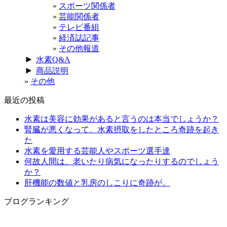
スポーツ関係者
芸能関係者
テレビ番組
経済誌記事
その他報道
►
水素Q&A
►
商品説明
その他
最近の投稿
水素は美容に効果があると言うのは本当でしょうか？
腎臓が悪くなって、水素摂取をしたところ奇跡を起き
た
水素を愛用する芸能人やスポーツ選手達
何故人間は、老いたり病気になったりするのでしょう
か？
肝機能の数値と乳房のしこりに奇跡が。
ブログランキング