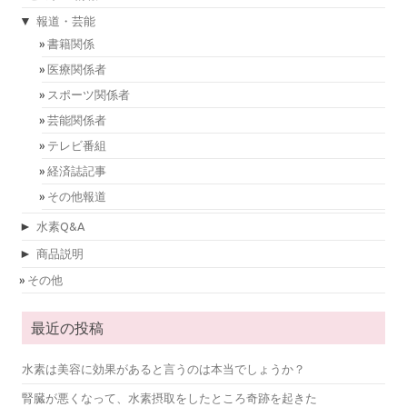
▼
報道・芸能
書籍関係
医療関係者
スポーツ関係者
芸能関係者
テレビ番組
経済誌記事
その他報道
►
水素Q&A
►
商品説明
その他
最近の投稿
水素は美容に効果があると言うのは本当でしょうか？
腎臓が悪くなって、水素摂取をしたところ奇跡を起きた