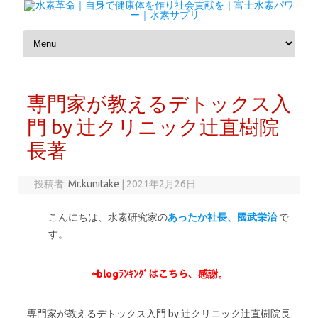
コンテンツへスキップ
専門家が教えるデトックス入
門 by 辻クリニック辻直樹院
長著
投稿者:
Mr.kunitake
|
2021年2月26日
こんにちは、水素研究家の
あったか社長、國武栄治
で
す。
⇦
blogﾗﾝｷﾝｸﾞはこちら、感謝。
専門家が教えるデトックス入門 by 辻クリニック辻直樹院長