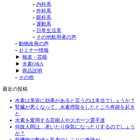
内科系
外科系
眼科系
運動系
日常生活系
その他飲用者の声
動物改善の声
セミナー情報
►
報道・芸能
►
水素Q&A
►
商品説明
その他
最近の投稿
水素は美容に効果があると言うのは本当でしょうか？
腎臓が悪くなって、水素摂取をしたところ奇跡を起き
た
水素を愛用する芸能人やスポーツ選手達
何故人間は、老いたり病気になったりするのでしょう
か？
肝機能の数値と乳房のしこりに奇跡が。