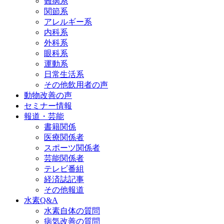
難病系
関節系
アレルギー系
内科系
外科系
眼科系
運動系
日常生活系
その他飲用者の声
動物改善の声
セミナー情報
報道・芸能
書籍関係
医療関係者
スポーツ関係者
芸能関係者
テレビ番組
経済誌記事
その他報道
水素Q&A
水素自体の質問
病気改善の質問