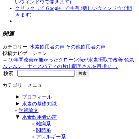
いウィンドウで開きます)
クリックして Google+ で共有 (新しいウィンドウで開
きます)
関連
カテゴリー:
水素飲用者の声
その他飲用者の声
投稿ナビゲーション
←
10年間改善が無かったクローン病が水素摂取で改善
色気
ムンムン、ナイスバディの片山萌美さんを目指せ
→
検索:
カテゴリーメニュー
►
プロフィール
►
水素の基礎知識
学術論文
▼
水素飲用者の声
難病系
関節系
アレルギー系