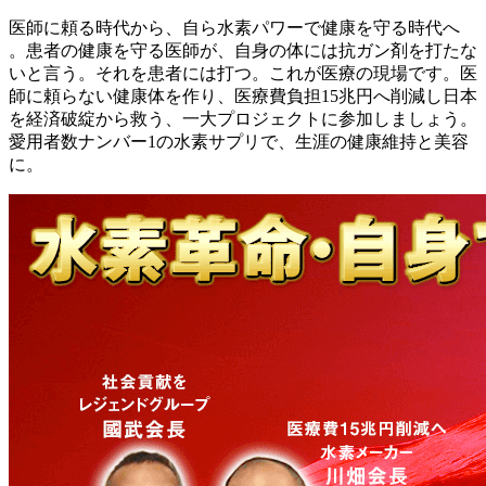
医師に頼る時代から、自ら水素パワーで健康を守る時代へ
。患者の健康を守る医師が、自身の体には抗ガン剤を打たな
いと言う。それを患者には打つ。これが医療の現場です。医
師に頼らない健康体を作り、医療費負担15兆円へ削減し日本
を経済破綻から救う、一大プロジェクトに参加しましょう。
愛用者数ナンバー1の水素サプリで、生涯の健康維持と美容
に。