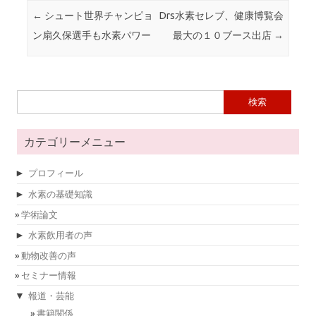
投稿ナビゲーション
←
シュート世界チャンピョ
Drs水素セレブ、健康博覧会
ン扇久保選手も水素パワー
最大の１０ブース出店
→
検索:
カテゴリーメニュー
►
プロフィール
►
水素の基礎知識
学術論文
►
水素飲用者の声
動物改善の声
セミナー情報
▼
報道・芸能
書籍関係