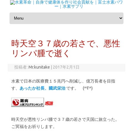
コンテンツへスキップ
時天空３７歳の若さで、悪性
リンパ腫で逝く
投稿者:
Mr.kunitake
|
2017年2月1日
水素で日本の医療費１５兆円へ削減し、億万長者を目指
す、
あったか社長、國武栄治
です。 (^∇^)
感謝
時天空が悪性リンパ腫で３７歳の若さで天国に旅立った。
ご冥福をお祈りします。