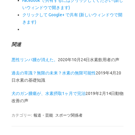
Facebook で共有するにはクリックしてください (新し
いウィンドウで開きます)
クリックして Google+ で共有 (新しいウィンドウで開
きます)
関連
悪性リンパ腫が消えた。
2020年10月24日
水素飲用者の声
過去の常識？無限の未来？水素の無限可能性
2019年4月20
日
水素の基礎知識
犬のガン腫瘍が、水素摂取1ヶ月で完治
2019年2月14日
動物
改善の声
カテゴリー:
報道・芸能
スポーツ関係者