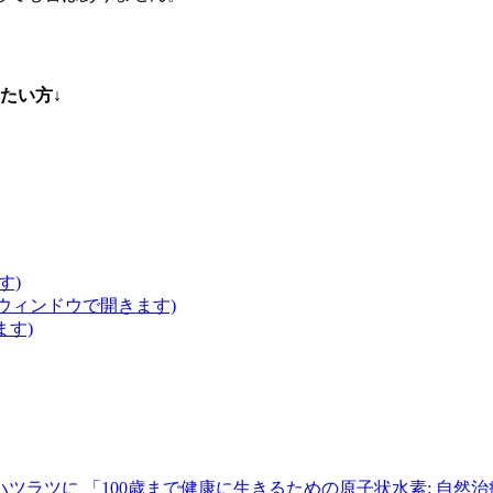
たい方↓
す)
いウィンドウで開きます)
ます)
ハツラツに
「100歳まで健康に生きるための原子状水素: 自然