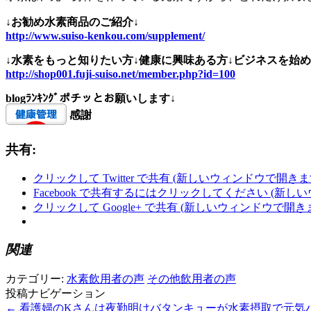
↓お勧め水素商品のご紹介↓
http://www.suiso-kenkou.com/supplement/
↓水素をもっと知りたい方↓健康に興味ある方↓ビジネスを始め
http://shop001.fuji-suiso.net/member.php?id=100
blogﾗﾝｷﾝｸﾞポチッとお願いします↓
感謝
共有:
クリックして Twitter で共有 (新しいウィンドウで開きま
Facebook で共有するにはクリックしてください (新し
クリックして Google+ で共有 (新しいウィンドウで開き
関連
カテゴリー:
水素飲用者の声
その他飲用者の声
投稿ナビゲーション
←
看護婦のKさんは夜勤明けバタンキューが水素摂取で元気