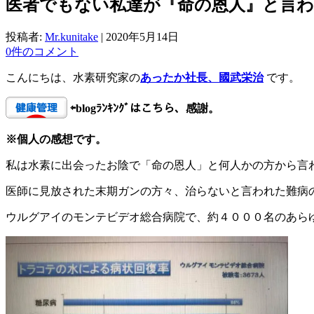
医者でもない私達が『命の恩人』と言
投稿者:
Mr.kunitake
|
2020年5月14日
0件のコメント
こんにちは、水素研究家の
あったか社長、國武栄治
です。
⇦
blogﾗﾝｷﾝｸﾞはこちら、感謝。
※個人の感想です。
私は水素に出会ったお陰で「命の恩人」と何人かの方から言
医師に見放された末期ガンの方々、治らないと言われた難病
ウルグアイのモンテビデオ総合病院で、約４０００名のあら