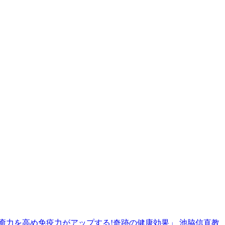
治癒力を高め免疫力がアップする!奇跡の健康効果」 池脇信直教