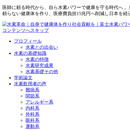
医師に頼る時代から、自ら水素パワーで健康を守る時代へ 
頼らない健康体を作り、医療費負担15兆円へ削減し日本を経
コンテンツへスキップ
プロフィール
水素との出会い
水素の基礎知識
水素の特徴
水素研究成果
水素基礎その他
学術論文
水素飲用者の声
難病系
関節系
アレルギー系
内科系
外科系
眼科系
運動系