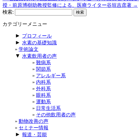
授・前原博樹助教授監修による、医療ライター谷垣吉彦著
→
検索:
カテゴリーメニュー
►
プロフィール
►
水素の基礎知識
学術論文
▼
水素飲用者の声
難病系
関節系
アレルギー系
内科系
外科系
眼科系
運動系
日常生活系
その他飲用者の声
動物改善の声
セミナー情報
►
報道・芸能