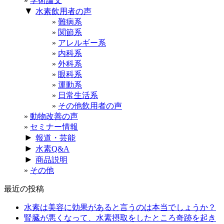
学術論文
▼
水素飲用者の声
難病系
関節系
アレルギー系
内科系
外科系
眼科系
運動系
日常生活系
その他飲用者の声
動物改善の声
セミナー情報
►
報道・芸能
►
水素Q&A
►
商品説明
その他
最近の投稿
水素は美容に効果があると言うのは本当でしょうか？
腎臓が悪くなって、水素摂取をしたところ奇跡を起き