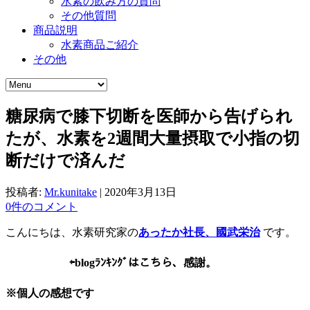
水素の飲み方の質問
その他質問
商品説明
水素商品ご紹介
その他
糖尿病で膝下切断を医師から告げられ
たが、水素を2週間大量摂取で小指の切
断だけで済んだ
投稿者:
Mr.kunitake
|
2020年3月13日
0件のコメント
こんにちは、水素研究家の
あったか社長、國武栄治
です。
⇦
blogﾗﾝｷﾝｸﾞはこちら、感謝。
※個人の感想です