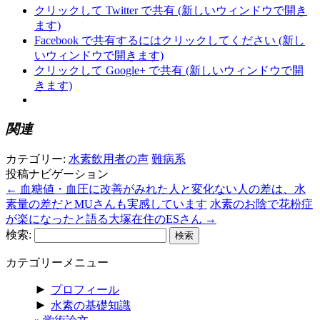
クリックして Twitter で共有 (新しいウィンドウで開き
ます)
Facebook で共有するにはクリックしてください (新し
いウィンドウで開きます)
クリックして Google+ で共有 (新しいウィンドウで開
きます)
関連
カテゴリー:
水素飲用者の声
難病系
投稿ナビゲーション
←
血糖値・血圧に改善がみれた人と変化ない人の差は、水
素量の差だとMUさんも実感しています
水素のお陰で花粉症
が楽になったと語る大塚在住のESさん
→
検索:
カテゴリーメニュー
►
プロフィール
►
水素の基礎知識