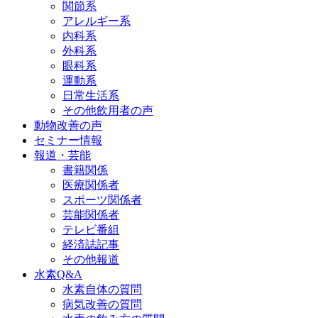
関節系
アレルギー系
内科系
外科系
眼科系
運動系
日常生活系
その他飲用者の声
動物改善の声
セミナー情報
報道・芸能
書籍関係
医療関係者
スポーツ関係者
芸能関係者
テレビ番組
経済誌記事
その他報道
水素Q&A
水素自体の質問
病気改善の質問