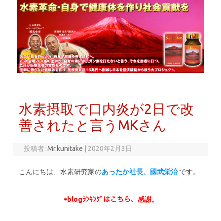
コンテンツへスキップ
水素摂取で口内炎が2日で改
善されたと言うMKさん
投稿者:
Mr.kunitake
|
2020年2月3日
こんにちは、水素研究家の
あったか社長、國武栄治
です。
⇦
blogﾗﾝｷﾝｸﾞはこちら、感謝。