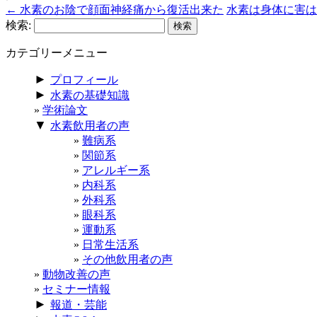
←
水素のお陰で顔面神経痛から復活出来た
水素は身体に害
検索:
カテゴリーメニュー
►
プロフィール
►
水素の基礎知識
学術論文
▼
水素飲用者の声
難病系
関節系
アレルギー系
内科系
外科系
眼科系
運動系
日常生活系
その他飲用者の声
動物改善の声
セミナー情報
►
報道・芸能