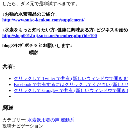
したら、ダメ元で是非試すべきです。
↓お勧め水素商品のご紹介↓
http://www.suiso-kenkou.com/supplement/
↓水素をもっと知りたい方↓健康に興味ある方↓ビジネスを始め
http://shop001.fuji-suiso.net/member.php?id=100
blogﾗﾝｷﾝｸﾞポチッとお願いします↓
感謝
共有:
クリックして Twitter で共有 (新しいウィンドウで開きま
Facebook で共有するにはクリックしてください (新し
クリックして Google+ で共有 (新しいウィンドウで開き
関連
カテゴリー:
水素飲用者の声
運動系
投稿ナビゲーション