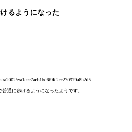
歩けるようになった
。
2/e/a1ece7aeb1bd6f0fc2cc230979a8b2d5
で普通に歩けるようになったようです。