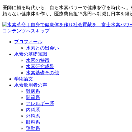
医師に頼る時代から、自ら水素パワーで健康を守る時代へ 
頼らない健康体を作り、医療費負担15兆円へ削減し日本を経
コンテンツへスキップ
プロフィール
水素との出会い
水素の基礎知識
水素の特徴
水素研究成果
水素基礎その他
学術論文
水素飲用者の声
難病系
関節系
アレルギー系
内科系
外科系
眼科系
運動系