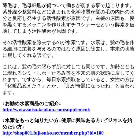
薄毛は、毛母細胞が傷ついて働きが弱まる事で起こります。
紫外線や整髪料などに含まれる化学物質が髪の毛の内部の水
分と反応し発生する活性酸素が原因です。白髪の原因も、髪
を黒くするメラニンを作り出すチロシナーゼという酵素を破
壊してしまう活性酸素が原因です。
その活性酸素を除去するのが水素です。水素は、髪の毛を作
る細胞に栄養を与えるのではなく原因は除去し、本来の状態
に戻してくれる訳です。
これは、髪の毛の限らず肌に対しても同じです。加齢ととも
に現れるシミ・しわ・たるみ等を本来の肌の状態に戻してく
れます。ですから、毎日水素摂取をしていると、女性の方は
『化粧品変えた？』とか、「肌が奇麗になったね」と言われ
ます。
↓お勧め水素商品のご紹介↓
http://www.suiso-kenkou.com/supplement/
↓水素をもっと知りたい方↓健康に興味ある方↓ビジネスを始
めたい方↓
http://shop001.fuji-suiso.net/member.php?id=100