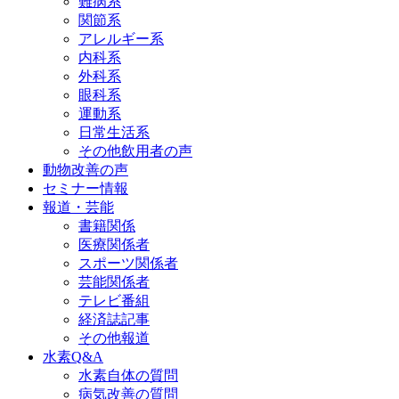
難病系
関節系
アレルギー系
内科系
外科系
眼科系
運動系
日常生活系
その他飲用者の声
動物改善の声
セミナー情報
報道・芸能
書籍関係
医療関係者
スポーツ関係者
芸能関係者
テレビ番組
経済誌記事
その他報道
水素Q&A
水素自体の質問
病気改善の質問