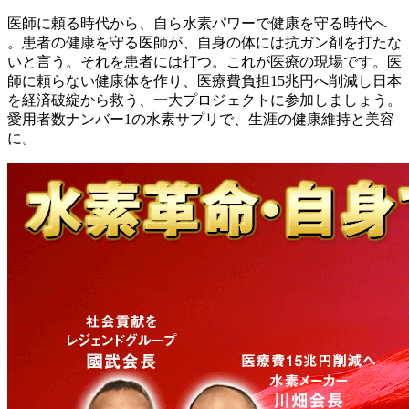
医師に頼る時代から、自ら水素パワーで健康を守る時代へ
。患者の健康を守る医師が、自身の体には抗ガン剤を打たな
いと言う。それを患者には打つ。これが医療の現場です。医
師に頼らない健康体を作り、医療費負担15兆円へ削減し日本
を経済破綻から救う、一大プロジェクトに参加しましょう。
愛用者数ナンバー1の水素サプリで、生涯の健康維持と美容
に。