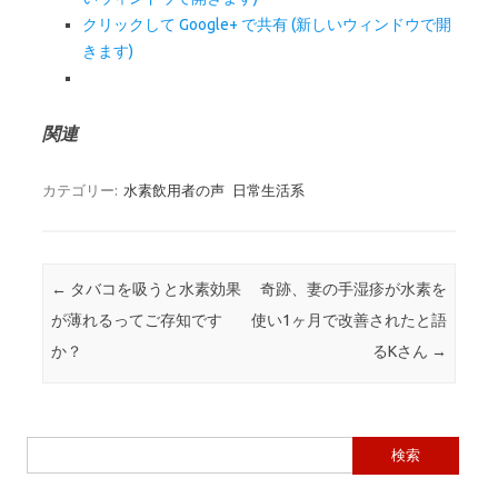
クリックして Google+ で共有 (新しいウィンドウで開
きます)
関連
カテゴリー:
水素飲用者の声
日常生活系
投稿ナビゲーション
←
タバコを吸うと水素効果
奇跡、妻の手湿疹が水素を
が薄れるってご存知です
使い1ヶ月で改善されたと語
か？
るKさん
→
検索: