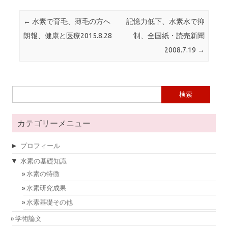
投稿ナビゲーション
←
水素で育毛、薄毛の方へ
記憶力低下、水素水で抑
朗報、健康と医療2015.8.28
制、全国紙・読売新聞
2008.7.19
→
検索:
カテゴリーメニュー
►
プロフィール
▼
水素の基礎知識
水素の特徴
水素研究成果
水素基礎その他
学術論文