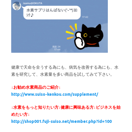
健康で天命を全うする為にも、病気を改善する為にも、水
素を研究して、水素量を多い商品を試してみて下さい。
↓お勧め水素商品のご紹介↓
http://www.suiso-kenkou.com/supplement/
↓水素をもっと知りたい方↓健康に興味ある方↓ビジネスを始
めたい方↓
http://shop001.fuji-suiso.net/member.php?id=100