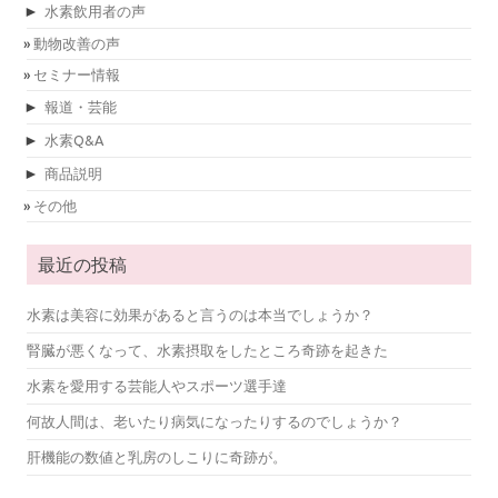
►
水素飲用者の声
動物改善の声
セミナー情報
►
報道・芸能
►
水素Q&A
►
商品説明
その他
最近の投稿
水素は美容に効果があると言うのは本当でしょうか？
腎臓が悪くなって、水素摂取をしたところ奇跡を起きた
水素を愛用する芸能人やスポーツ選手達
何故人間は、老いたり病気になったりするのでしょうか？
肝機能の数値と乳房のしこりに奇跡が。