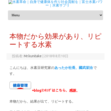
コンテンツへスキップ
本物だから効果があり、リピ
ートする水素
投稿者:
Mr.kunitake
|
2018年8月10日
こんにちは、水素豆研究家の
あったか社長、國武栄治
で
す。
⇦
blogﾗﾝｷﾝｸﾞはこちら、感謝。
本物だから、結果が出て、リピートする。