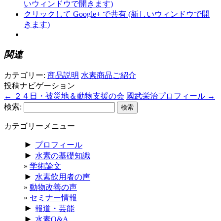
いウィンドウで開きます)
クリックして Google+ で共有 (新しいウィンドウで開
きます)
関連
カテゴリー:
商品説明
水素商品ご紹介
投稿ナビゲーション
←
２４日・被災地＆動物支援の会
國武栄治プロフィール
→
検索:
カテゴリーメニュー
►
プロフィール
►
水素の基礎知識
学術論文
►
水素飲用者の声
動物改善の声
セミナー情報
►
報道・芸能
►
水素Q&A