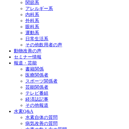
関節系
アレルギー系
内科系
外科系
眼科系
運動系
日常生活系
その他飲用者の声
動物改善の声
セミナー情報
報道・芸能
書籍関係
医療関係者
スポーツ関係者
芸能関係者
テレビ番組
経済誌記事
その他報道
水素Q&A
水素自体の質問
病気改善の質問