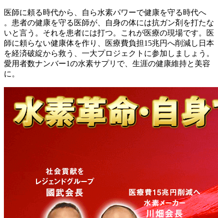
医師に頼る時代から、自ら水素パワーで健康を守る時代へ
。患者の健康を守る医師が、自身の体には抗ガン剤を打たな
いと言う。それを患者には打つ。これが医療の現場です。医
師に頼らない健康体を作り、医療費負担15兆円へ削減し日本
を経済破綻から救う、一大プロジェクトに参加しましょう。
愛用者数ナンバー1の水素サプリで、生涯の健康維持と美容
に。