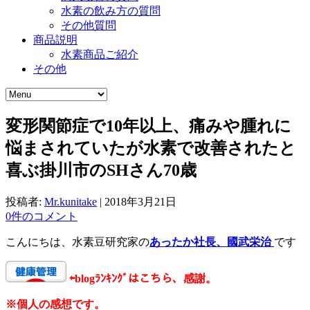
水素の飲み方の質問
その他質問
商品説明
水素商品ご紹介
その他
変形関節症で10年以上、痛みや腫れに
悩まされていたが水素で改善されたと
喜ぶ掛川市のSHさん70歳
投稿者:
Mr.kunitake
|
2018年3月21日
0件のコメント
こんにちは、水素豆研究家の
あったか社長、國武栄治
です
⇦
blogﾗﾝｷﾝｸﾞはこちら、感謝。
※個人の感想です。