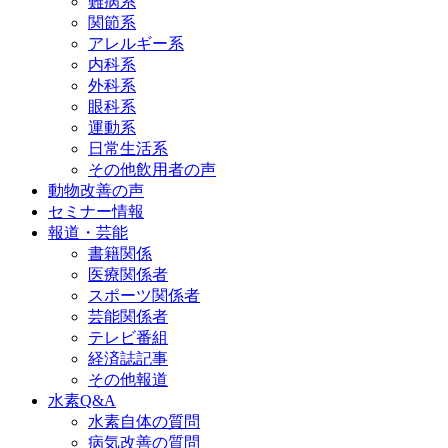
難病系
関節系
アレルギー系
内科系
外科系
眼科系
運動系
日常生活系
その他飲用者の声
動物改善の声
セミナー情報
報道・芸能
書籍関係
医療関係者
スポーツ関係者
芸能関係者
テレビ番組
経済誌記事
その他報道
水素Q&A
水素自体の質問
病気改善の質問