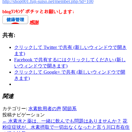
http://shop001.fuji-suiso.net/member.php?id=100
blogﾗﾝｷﾝｸﾞポチッとお願いします↓
感謝
共有:
クリックして Twitter で共有 (新しいウィンドウで開き
ます)
Facebook で共有するにはクリックしてください (新し
いウィンドウで開きます)
クリックして Google+ で共有 (新しいウィンドウで開
きます)
関連
カテゴリー:
水素飲用者の声
関節系
投稿ナビゲーション
←
水素水と薬は、一緒に飲んでも問題はありませんか？
花
粉症症状が、水素摂取で一切出なくなったと言う川口市在住