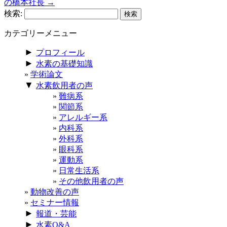
の橋本社長
→
検索:
カテゴリーメニュー
►
プロフィール
►
水素の基礎知識
学術論文
▼
水素飲用者の声
難病系
関節系
アレルギー系
内科系
外科系
眼科系
運動系
日常生活系
その他飲用者の声
動物改善の声
セミナー情報
►
報道・芸能
►
水素Q&A