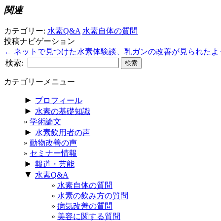
関連
カテゴリー:
水素Q&A
水素自体の質問
投稿ナビゲーション
←
ネットで見つけた水素体験談、乳ガンの改善が見られたよ
検索:
カテゴリーメニュー
►
プロフィール
►
水素の基礎知識
学術論文
►
水素飲用者の声
動物改善の声
セミナー情報
►
報道・芸能
▼
水素Q&A
水素自体の質問
水素の飲み方の質問
病気改善の質問
美容に関する質問