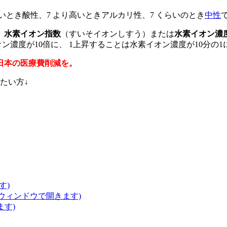
いとき酸性、7 より高いときアルカリ性、7 くらいのとき
中性
、
水素イオン指数
（すいそイオンしすう）または
水素イオン濃
ン濃度が10倍に、 1上昇することは水素イオン濃度が10分の
日本の医療費削減を。
たい方↓
す)
いウィンドウで開きます)
ます)