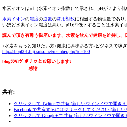
水素イオンは㏗（水素イオン指数）で示され、pHが 7 より低
水素イオン
の
濃度
の
逆数
の
常用対数
に相当する物理量であり
いほど水素イオン濃度は高い。pHが1低下することは水素イオ
読んで頂き有難う御座います、水素を飲んで健康を維持し、
↓水素をもっと知りたい方↓健康に興味ある方↓ビジネスで稼ぎ
http://shop001.fuji-suiso.net/member.php?id=100
blogﾗﾝｷﾝｸﾞポチッとお願いします↓
感謝
共有:
クリックして Twitter で共有 (新しいウィンドウで開きま
Facebook で共有するにはクリックしてください (新し
クリックして Google+ で共有 (新しいウィンドウで開き