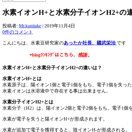
水素イオンH+と水素分子イオンH2+の
投稿者:
Mr.kunitake
|
2019年11月4日
0件のコメント
こんにちは、水素豆研究家の
あったか社長、國武栄治
です
⇦
blogﾗﾝｷﾝｸﾞはこちら、感謝。
水素イオンH+と水素分子イオンH2+の違いは？
水素イオンH+とは
水素原子は、陽イオン1個と電子1個をもち、電子1個を失っ
水素イオンは水溶液中で存在する事は出来ません。
水素分子イオンH2+とは
水素分子（H2）は、陽イオン2個と電子2個をもち、電子1
水素が電子を失うと陽イオンH+が形成されます。
水素が追加で電子を獲得すると、陰イオンH-が形成される。