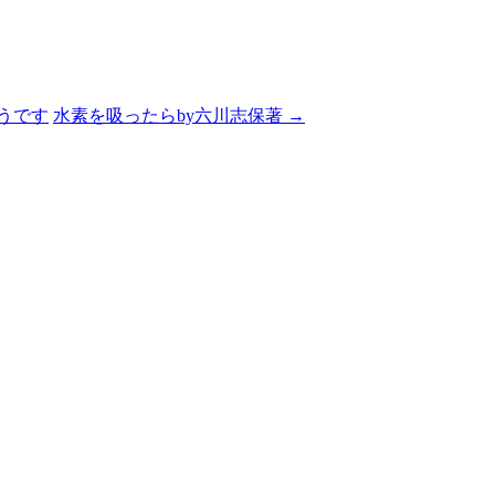
うです
水素を吸ったらby六川志保著
→