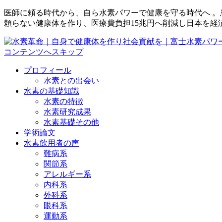
医師に頼る時代から、自ら水素パワーで健康を守る時代へ 
頼らない健康体を作り、医療費負担15兆円へ削減し日本を経
コンテンツへスキップ
プロフィール
水素との出会い
水素の基礎知識
水素の特徴
水素研究成果
水素基礎その他
学術論文
水素飲用者の声
難病系
関節系
アレルギー系
内科系
外科系
眼科系
運動系