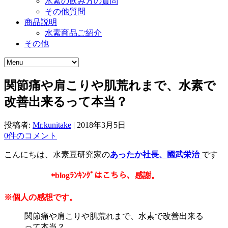
水素の飲み方の質問
その他質問
商品説明
水素商品ご紹介
その他
関節痛や肩こりや肌荒れまで、水素で
改善出来るって本当？
投稿者:
Mr.kunitake
|
2018年3月5日
0件のコメント
こんにちは、水素豆研究家の
あったか社長、國武栄治
です
⇦
blogﾗﾝｷﾝｸﾞはこちら、感謝。
※個人の感想です。
関節痛や肩こりや肌荒れまで、水素で改善出来る
って本当？