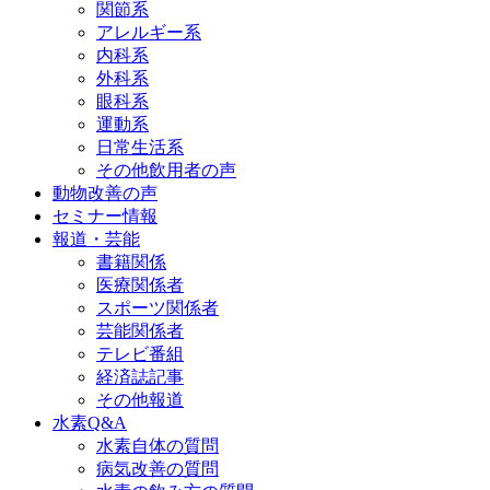
関節系
アレルギー系
内科系
外科系
眼科系
運動系
日常生活系
その他飲用者の声
動物改善の声
セミナー情報
報道・芸能
書籍関係
医療関係者
スポーツ関係者
芸能関係者
テレビ番組
経済誌記事
その他報道
水素Q&A
水素自体の質問
病気改善の質問