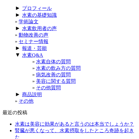
►
プロフィール
►
水素の基礎知識
学術論文
►
水素飲用者の声
動物改善の声
セミナー情報
►
報道・芸能
▼
水素Q&A
水素自体の質問
水素の飲み方の質問
病気改善の質問
美容に関する質問
その他質問
►
商品説明
その他
最近の投稿
水素は美容に効果があると言うのは本当でしょうか？
腎臓が悪くなって、水素摂取をしたところ奇跡を起き
た