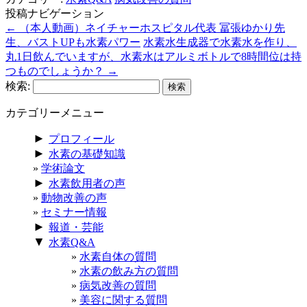
投稿ナビゲーション
←
（本人動画）ネイチャーホスピタル代表 冨張ゆかり先
生、バストUPも水素パワー
水素水生成器で水素水を作り、
丸1日飲んでいますが、水素水はアルミボトルで8時間位は持
つものでしょうか？
→
検索:
カテゴリーメニュー
►
プロフィール
►
水素の基礎知識
学術論文
►
水素飲用者の声
動物改善の声
セミナー情報
►
報道・芸能
▼
水素Q&A
水素自体の質問
水素の飲み方の質問
病気改善の質問
美容に関する質問