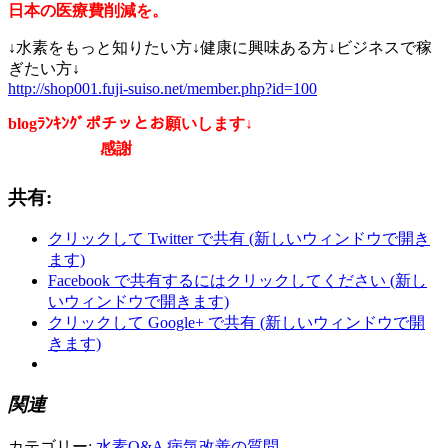
日本の医療費削減を。
↓水素をもっと知りたい方↓健康に興味ある方↓ビジネスで稼
ぎたい方↓
http://shop001.fuji-suiso.net/member.php?id=100
blogﾗﾝｷﾝｸﾞポチッとお願いします↓
感謝
共有:
クリックして Twitter で共有 (新しいウィンドウで開き
ます)
Facebook で共有するにはクリックしてください (新し
いウィンドウで開きます)
クリックして Google+ で共有 (新しいウィンドウで開
きます)
関連
カテゴリー:
水素Q&A
病気改善の質問