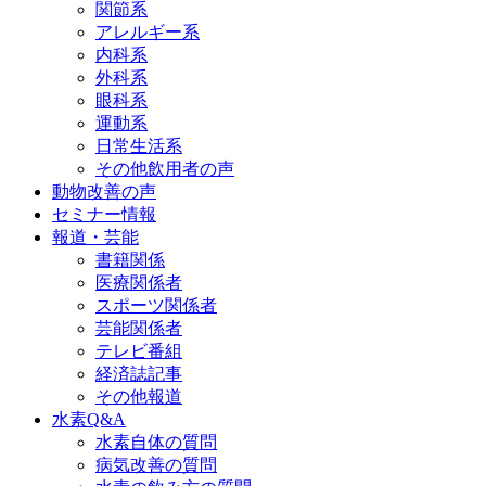
関節系
アレルギー系
内科系
外科系
眼科系
運動系
日常生活系
その他飲用者の声
動物改善の声
セミナー情報
報道・芸能
書籍関係
医療関係者
スポーツ関係者
芸能関係者
テレビ番組
経済誌記事
その他報道
水素Q&A
水素自体の質問
病気改善の質問