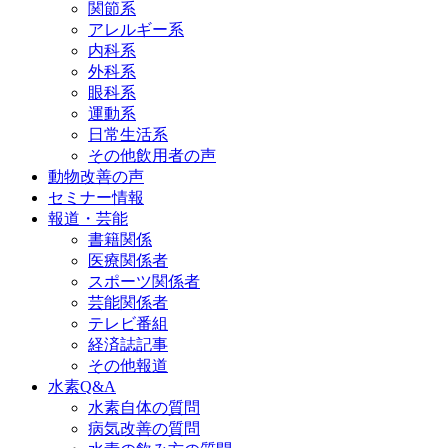
関節系
アレルギー系
内科系
外科系
眼科系
運動系
日常生活系
その他飲用者の声
動物改善の声
セミナー情報
報道・芸能
書籍関係
医療関係者
スポーツ関係者
芸能関係者
テレビ番組
経済誌記事
その他報道
水素Q&A
水素自体の質問
病気改善の質問