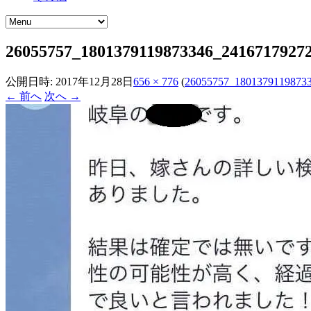
26055757_1801379119873346_24167179272
公開日時:
2017年12月28日
656 × 776
(
26055757_18013791198733
← 前へ
次へ →