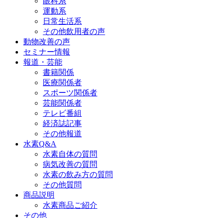
眼科系
運動系
日常生活系
その他飲用者の声
動物改善の声
セミナー情報
報道・芸能
書籍関係
医療関係者
スポーツ関係者
芸能関係者
テレビ番組
経済誌記事
その他報道
水素Q&A
水素自体の質問
病気改善の質問
水素の飲み方の質問
その他質問
商品説明
水素商品ご紹介
その他