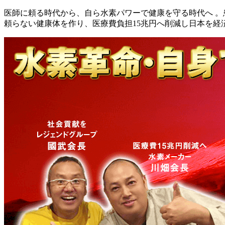
医師に頼る時代から、自ら水素パワーで健康を守る時代へ 
頼らない健康体を作り、医療費負担15兆円へ削減し日本を経