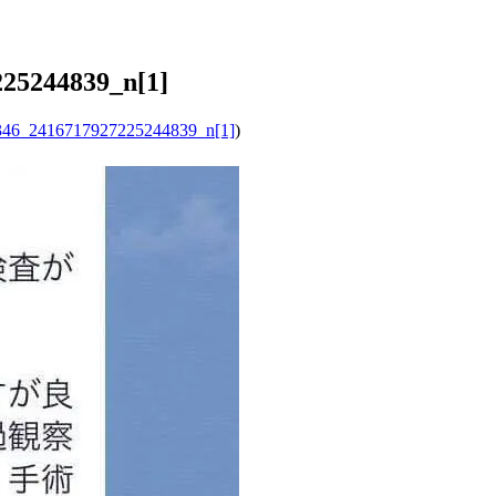
25244839_n[1]
46_2416717927225244839_n[1]
)