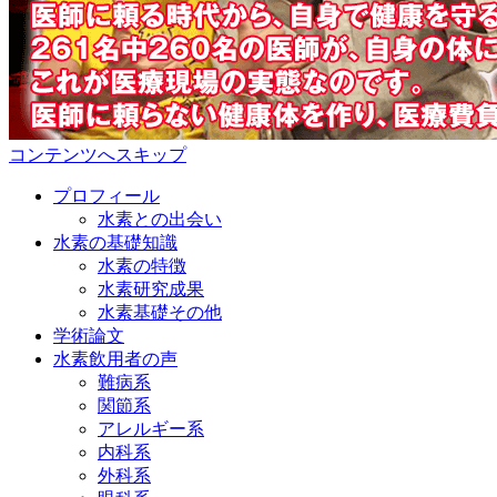
コンテンツへスキップ
プロフィール
水素との出会い
水素の基礎知識
水素の特徴
水素研究成果
水素基礎その他
学術論文
水素飲用者の声
難病系
関節系
アレルギー系
内科系
外科系