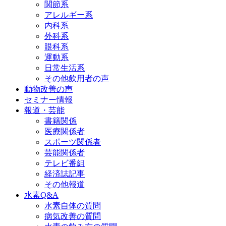
関節系
アレルギー系
内科系
外科系
眼科系
運動系
日常生活系
その他飲用者の声
動物改善の声
セミナー情報
報道・芸能
書籍関係
医療関係者
スポーツ関係者
芸能関係者
テレビ番組
経済誌記事
その他報道
水素Q&A
水素自体の質問
病気改善の質問